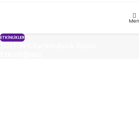
Men
ETKINLIKLER
2017 WS Farkındalık Günü
Etkinliğimiz