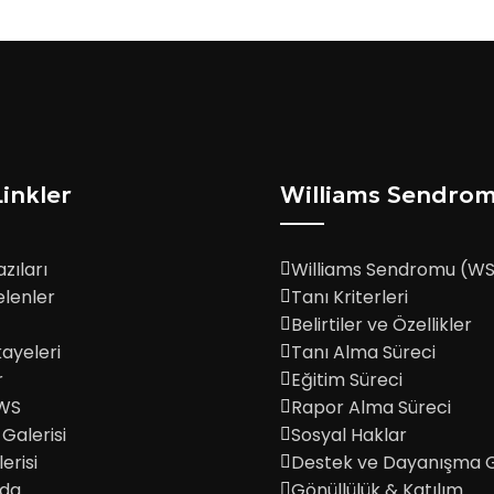
Linkler
Williams Sendro
zıları
Williams Sendromu (WS
elenler
Tanı Kriterleri
Belirtiler ve Özellikler
ayeleri
Tanı Alma Süreci
r
Eğitim Süreci
 WS
Rapor Alma Süreci
Galerisi
Sosyal Haklar
erisi
Destek ve Dayanışma G
zda
Gönüllülük & Katılım