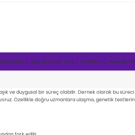
aaliyetleri
Bilgi Bankası
S.S.S.
Etkinlikler
Basında W
şık ve duygusal bir süreç olabilir. Dernek olarak bu süreci
ruz. Özellikle doğru uzmanlara ulaşma, genetik testlerin 
ından fark edilir.