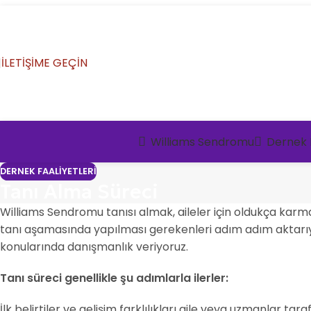
İLETİŞİME GEÇİN
Williams Sendromu
Dernek F
DERNEK FAALIYETLERI
Tanı Alma Süreci
Williams Sendromu tanısı almak, aileler için oldukça karma
tanı aşamasında yapılması gerekenleri adım adım aktarıyo
konularında danışmanlık veriyoruz.
Tanı süreci genellikle şu adımlarla ilerler:
İlk belirtiler ve gelişim farklılıkları aile veya uzmanlar taraf