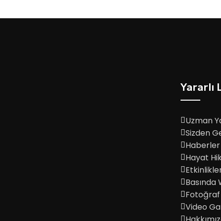
Yararlı 
Uzman Ya
Sizden G
Haberler
Hayat Hik
Etkinlikle
Basında
Fotoğraf 
Video Gal
Hakkımı