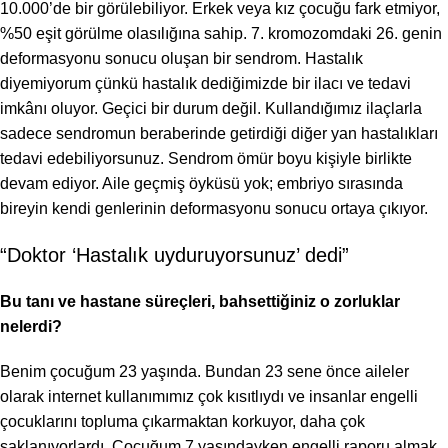
10.000’de bir görülebiliyor. Erkek veya kız çocuğu fark etmiyor,
%50 eşit görülme olasılığına sahip. 7. kromozomdaki 26. genin
deformasyonu sonucu oluşan bir sendrom. Hastalık
diyemiyorum çünkü hastalık dediğimizde bir ilacı ve tedavi
imkânı oluyor. Geçici bir durum değil. Kullandığımız ilaçlarla
sadece sendromun beraberinde getirdiği diğer yan hastalıkları
tedavi edebiliyorsunuz. Sendrom ömür boyu kişiyle birlikte
devam ediyor. Aile geçmiş öyküsü yok; embriyo sırasında
bireyin kendi genlerinin deformasyonu sonucu ortaya çıkıyor.
“Doktor ‘Hastalık uyduruyorsunuz’ dedi”
Bu tanı ve hastane süreçleri, bahsettiğiniz o zorluklar
nelerdi?
Benim çocuğum 23 yaşında. Bundan 23 sene önce aileler
olarak internet kullanımımız çok kısıtlıydı ve insanlar engelli
çocuklarını topluma çıkarmaktan korkuyor, daha çok
saklanıyorlardı. Çocuğum 7 yaşındayken engelli raporu almak