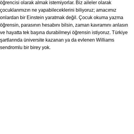
öğrencisi olarak almak istemiyorlar. Biz aileler olarak
çocuklarımızın ne yapabileceklerini biliyoruz; amacımız
onlardan bir Einstein yaratmak değil. Çocuk okuma yazma
öğrensin, parasının hesabını bilsin, zaman kavramını anlasın
ve hayatta tek başına durabilmeyi öğrensin istiyoruz. Türkiye
şartlarında üniversite kazanan ya da evlenen Williams
sendromlu bir birey yok.
Willams sendrom
ve bağımsız yaşam
Türkiye’de olmasa da yurt dışında bağımsız yaşamanı
sürdüren Willams sendromlu kişiler var. Türkiye’de
sistemsel olarak nelere ihtiyacımız var, Türkiye’de neden
bu bağımsız yaşam kurulamıyor?
Türkiye’de Williams sendromunu bir kenara bırakın, engelliye
bakış açısı genel olarak çok sorunlu. Çocuğunun durumunu
kendi anne-babasından, sülalesinden bile saklamak zorunda
kalan, çevresi tarafından dışlanan ailelerimiz var. Özellikle