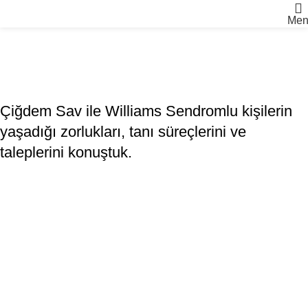
Men
HABERLER
Williams Sendromu: Nadir sendrom,
yaygın önyargı
admin
On 28 Şubat 2026
Çiğdem Sav ile Williams Sendromlu kişilerin
yaşadığı zorlukları, tanı süreçlerini ve
taleplerini konuştuk.